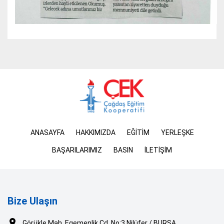
ANASAYFA
HAKKIMIZDA
EĞİTİM
YERLEŞKE
BAŞARILARIMIZ
BASIN
İLETİŞİM
Bize Ulaşın
Görükle Mah. Egemenlik Cd. No:3 Nilüfer / BURSA