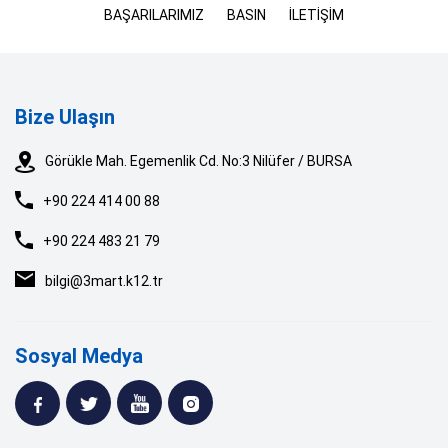
BAŞARILARIMIZ
BASIN
İLETİŞİM
Bize Ulaşın
Görükle Mah. Egemenlik Cd. No:3 Nilüfer / BURSA
+90 224 414 00 88
+90 224 483 21 79
bilgi@3mart.k12.tr
Sosyal Medya