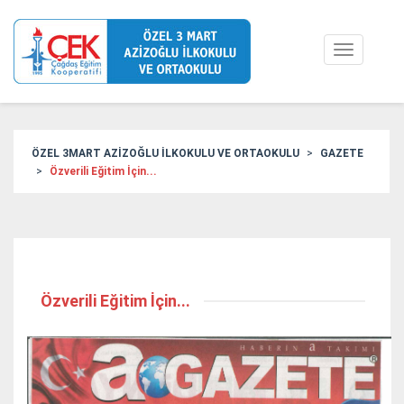
Toggle
navigation
ÖZEL 3MART AZİZOĞLU İLKOKULU VE ORTAOKULU
GAZETE
Özverili Eğitim İçin...
Özverili Eğitim İçin...