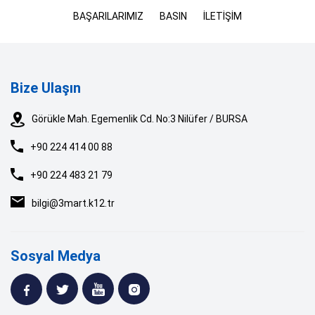
BAŞARILARIMIZ
BASIN
İLETİŞİM
Bize Ulaşın
Görükle Mah. Egemenlik Cd. No:3 Nilüfer / BURSA
+90 224 414 00 88
+90 224 483 21 79
bilgi@3mart.k12.tr
Sosyal Medya